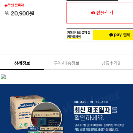
뷰코셋 생리대
선물하기
원
20,900
원
상세정보
구매/배송정보
상품후기
8