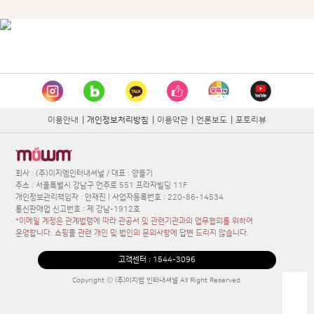
이용안내
|
개인정보처리방침
|
이용약관
|
언론보도
|
포토리뷰
회사 : (주)이지엠인터내셔널 / 대표 : 양을기
주소 : 서울특별시 강남구 언주로 551 프라자빌딩 11F
개인정보관리책임자 : 안재진 | 사업자등록번호 : 220-86-14534
통신판매업 신고번호 : 제 강남-1912호
*이메일 계정은 관계법령에 따라 관공서 및 관련기관과의 업무협의를 위하여
운영합니다. 쇼핑몰 관련 개인 및 법인의 문의사항에 답변 드리지 않습니다.
고객센터 :
1544-3096
Copyright ⓒ (주)이지엠 인터내셔널 All Right Reserved.