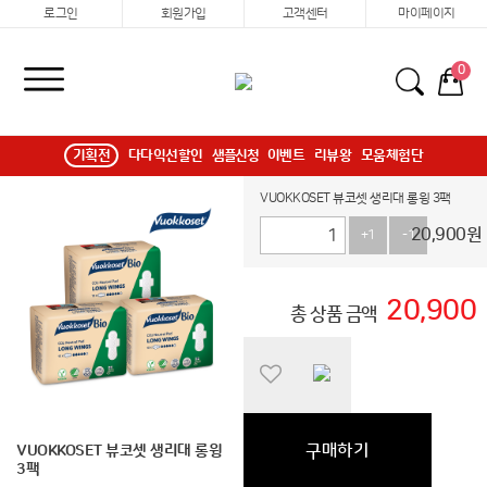
로그인
회원가입
고객센터
마이페이지
0
기획전
다다익선할인
샘플신청
이벤트
리뷰왕
모움체험단
VUOKKOSET 뷰코셋 생리대 롱윙 3팩
20,900
원
+1
-1
20,900
총 상품 금액
구매하기
VUOKKOSET 뷰코셋 생리대 롱윙
3팩