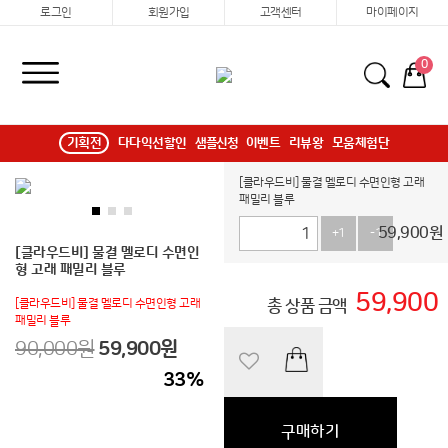
로그인
회원가입
고객센터
마이페이지
0
기획전
다다익선할인
샘플신청
이벤트
리뷰왕
모움체험단
[클라우드비] 물결 멜로디 수면인형 고래
패밀리 블루
59,900
원
+1
-1
[클라우드비] 물결 멜로디 수면인
형 고래 패밀리 블루
59,900
[클라우드비] 물결 멜로디 수면인형 고래
총 상품 금액
패밀리 블루
90,000원
59,900
원
33
%
구매하기