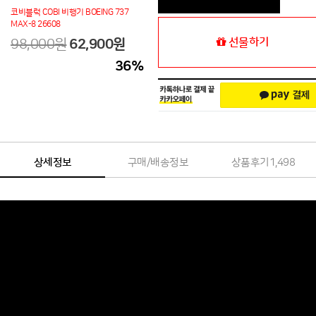
코비블럭 COBI 비행기 BOEING 737
MAX-8 26608
선물하기
98,000원
62,900
원
36
%
상세정보
구매/배송정보
상품후기
1,498