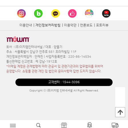
이용안내
|
개인정보처리방침
|
이용약관
|
언론보도
|
포토리뷰
회사 : (주)이지엠인터내셔널 / 대표 : 양을기
주소 : 서울특별시 강남구 언주로 551 프라자빌딩 11F
개인정보관리책임자 : 안재진 | 사업자등록번호 : 220-86-14534
통신판매업 신고번호 : 제 강남-1912호
*이메일 계정은 관계법령에 따라 관공서 및 관련기관과의 업무협의를 위하여
운영합니다. 쇼핑몰 관련 개인 및 법인의 문의사항에 답변 드리지 않습니다.
고객센터 :
1544-3096
Copyright ⓒ (주)이지엠 인터내셔널 All Right Reserved.