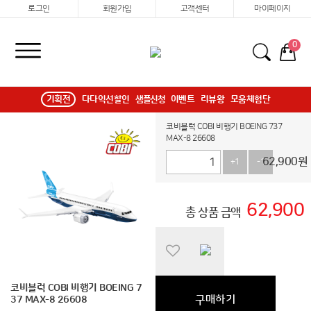
로그인
회원가입
고객센터
마이페이지
0
기획전
다다익선할인
샘플신청
이벤트
리뷰왕
모움체험단
코비블럭 COBI 비행기 BOEING 737
MAX-8 26608
62,900
원
+1
-1
62,900
총 상품 금액
코비블럭 COBI 비행기 BOEING 7
구매하기
37 MAX-8 26608