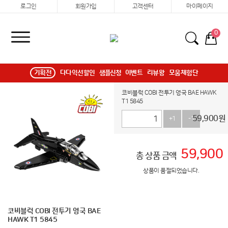
로그인
회원가입
고객센터
마이페이지
0
기획전
다다익선할인
샘플신청
이벤트
리뷰왕
모움체험단
코비블럭 COBI 전투기 영국 BAE HAWK
T1 5845
59,900
원
+1
-1
59,900
총 상품 금액
상품이 품절되었습니다.
코비블럭 COBI 전투기 영국 BAE
HAWK T1 5845