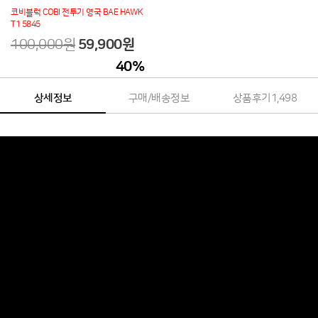
코비블럭 COBI 전투기 영국 BAE HAWK
T1 5845
100,000원
59,900
원
40
%
상세정보
구매/배송정보
상품후기
1,498