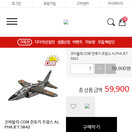
로그인
회원가입
고객센터
마이페이지
0
기획전
다다익선할인
샘플신청
이벤트
리뷰왕
모움체험단
코비블럭 COBI 전투기 프랑스 ALPHAJET
5842
59,900
원
+1
-1
59,900
총 상품 금액
코비블럭 COBI 전투기 프랑스 AL
구매하기
PHAJET 5842