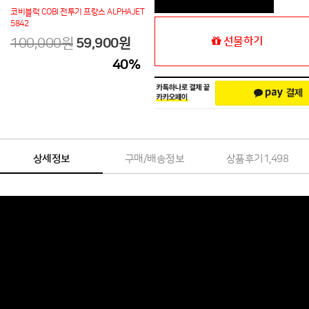
코비블럭 COBI 전투기 프랑스 ALPHAJET
5842
선물하기
100,000원
59,900
원
40
%
상세정보
구매/배송정보
상품후기
1,498