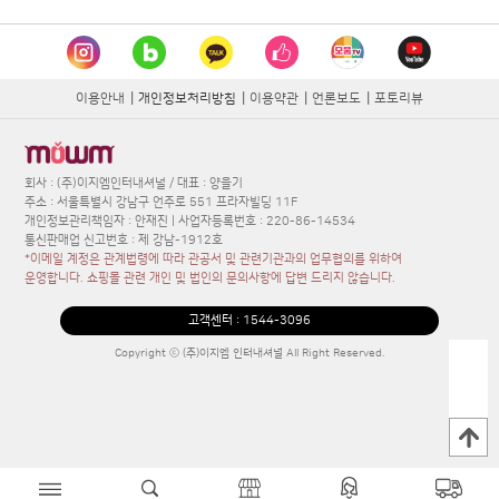
이용안내
|
개인정보처리방침
|
이용약관
|
언론보도
|
포토리뷰
회사 : (주)이지엠인터내셔널 / 대표 : 양을기
주소 : 서울특별시 강남구 언주로 551 프라자빌딩 11F
개인정보관리책임자 : 안재진 | 사업자등록번호 : 220-86-14534
통신판매업 신고번호 : 제 강남-1912호
*이메일 계정은 관계법령에 따라 관공서 및 관련기관과의 업무협의를 위하여
운영합니다. 쇼핑몰 관련 개인 및 법인의 문의사항에 답변 드리지 않습니다.
고객센터 :
1544-3096
Copyright ⓒ (주)이지엠 인터내셔널 All Right Reserved.