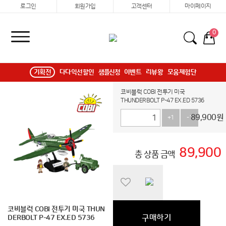
로그인
회원가입
고객센터
마이페이지
0
기획전
다다익선할인
샘플신청
이벤트
리뷰왕
모움체험단
코비블럭 COBI 전투기 미국
THUNDERBOLT P-47 EX.ED 5736
89,900
원
+1
-1
89,900
총 상품 금액
코비블럭 COBI 전투기 미국 THUN
구매하기
DERBOLT P-47 EX.ED 5736