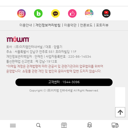
이용안내
|
개인정보처리방침
|
이용약관
|
언론보도
|
포토리뷰
회사 : (주)이지엠인터내셔널 / 대표 : 양을기
주소 : 서울특별시 강남구 언주로 551 프라자빌딩 11F
개인정보관리책임자 : 안재진 | 사업자등록번호 : 220-86-14534
통신판매업 신고번호 : 제 강남-1912호
*이메일 계정은 관계법령에 따라 관공서 및 관련기관과의 업무협의를 위하여
운영합니다. 쇼핑몰 관련 개인 및 법인의 문의사항에 답변 드리지 않습니다.
고객센터 :
1544-3096
Copyright ⓒ (주)이지엠 인터내셔널 All Right Reserved.