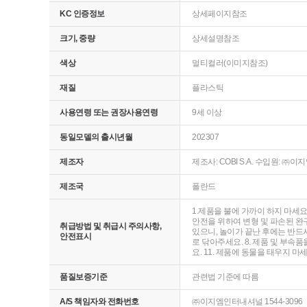
KC 인증정보
상세페이지참조
크기, 중량
상세설명참조
색상
멀티컬러(이미지참조)
재질
플라스틱
사용연령 또는 권장사용연령
9세 이상
동일모델의 출시년월
202307
제조자
제조사: COBI S.A. 수입원: 
제조국
폴란드
1.제품을 불에 가까이 하지 마세요
안전을 위하여 변형 및 파손된 완구
취급방법 및 취급시 주의사항,
있으니, 놀이가 끝난 후에는 반드시
안전표시
로 닦아주세요. 8. 제품 및 부속
요. 11. 제품에 동물을 태우지 마
품질보증기준
관련법 기준에 따름
A/S 책임자와 전화번호
㈜이지엠인터내셔널 1544-3096