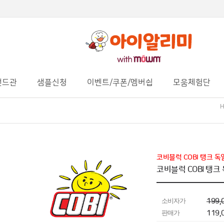
랜드관
샘플신청
이벤트/쿠폰/멤버쉽
모움체험단
H
코비블럭 COBI 탱크 독일
코비블럭 COBI 탱크 
소비자가
199,
판매가
119,