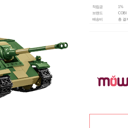
적립금
1%
브랜드
COBI
배송비
총 결