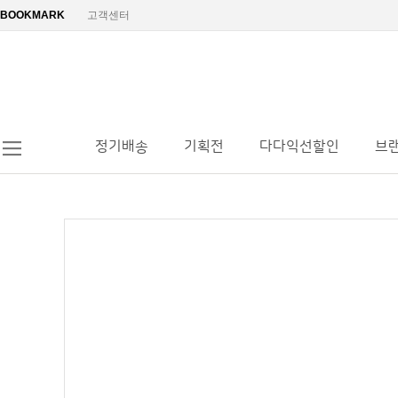
BOOKMARK
고객센터
정기배송
기획전
다다익선할인
브