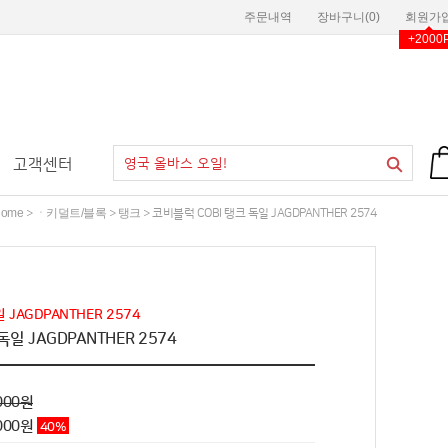
주문내역
장바구니(
0
)
회원가
+2000
고객센터
ome
ㆍ키덜트/블록
탱크
>
>
> 코비블럭 COBI 탱크 독일 JAGDPANTHER 2574
 JAGDPANTHER 2574
독일 JAGDPANTHER 2574
000원
000
원
40
%