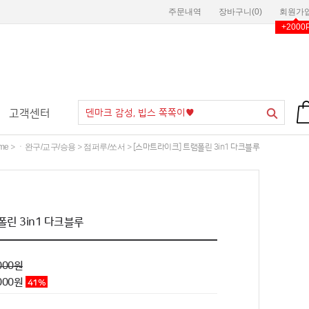
주문내역
장바구니(
0
)
회원가
+2000
고객센터
me
ㆍ완구/교구/승용
점퍼루/쏘서
>
>
> [스마트라이크] 트램폴린 3in1 다크블루
린 3in1 다크블루
000원
000
원
41
%