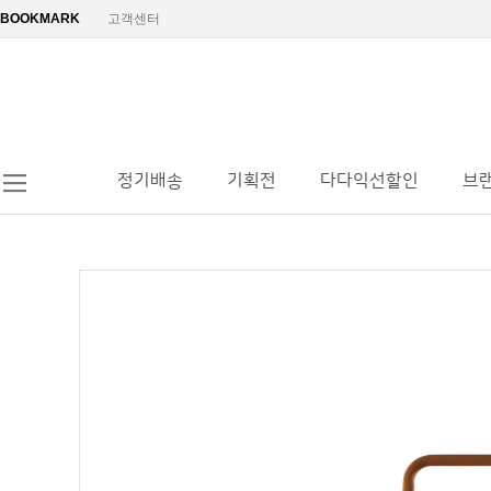
BOOKMARK
고객센터
정기배송
기획전
다다익선할인
브