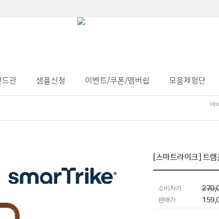
랜드관
샘플신청
이벤트/쿠폰/멤버쉽
모움체험단
Ho
[스마트라이크] 트램폴
소비자가
270,
판매가
159,