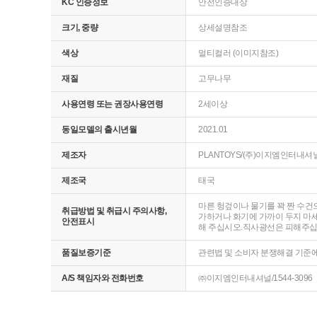
KC 인증정보
안전인증대상
크기, 중량
상세설명참조
색상
멀티컬러 (이미지참조)
재질
고무나무
사용연령 또는 권장사용연령
2세이상
동일모델의 출시년월
2021.01
제조자
PLANTOYS/(주)이지엠인터내셔
제조국
태국
마른 헝겊이나 물기를 꽉 짠 수건
취급방법 및 취급시 주의사항,
가하거나 화기에 가까이 두지 마세
안전표시
해 주십시오.직사광선은 피해주십시
품질보증기준
관련법 및 소비자 분쟁해결 기준
A/S 책임자와 전화번호
㈜이지엠인터내셔널/1544-3096