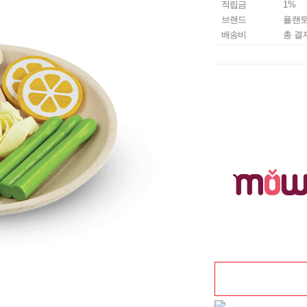
적립금
1%
브랜드
플랜
배송비
총 결