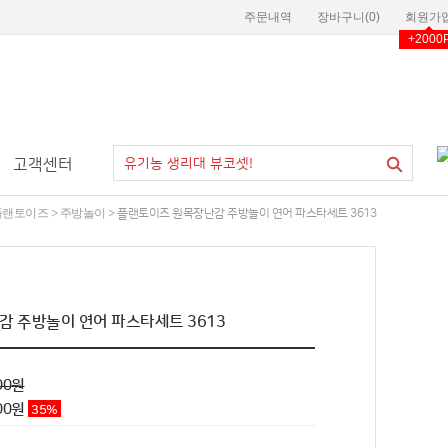
주문내역
장바구니(
0
)
회원가
+2000
고객센터
플랜토이즈
주방놀이
>
> 플랜토이즈 원목장난감 주방놀이 연어 파스타세트 3613
 주방놀이 연어 파스타세트 3613
00원
00
원
35
%