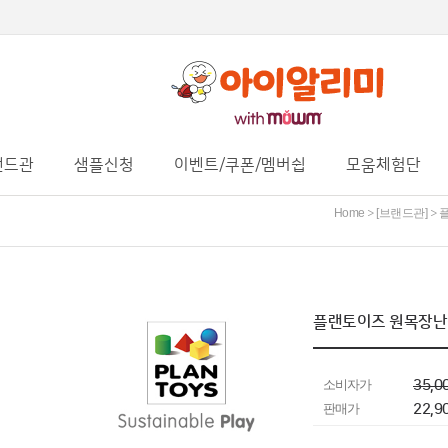
랜드관
샘플신청
이벤트/쿠폰/멤버쉽
모움체험단
Home
[브랜드관]
>
>
플랜토이즈 원목장난감
소비자가
35,0
판매가
22,9