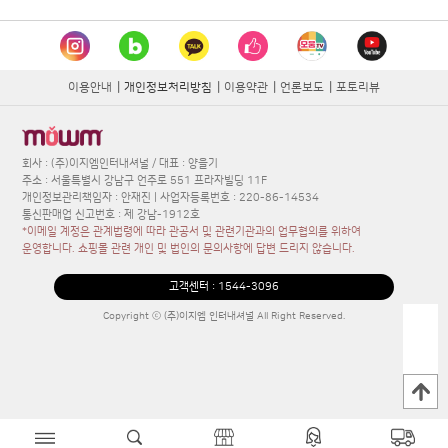
이용안내
|
개인정보처리방침
|
이용약관
|
언론보도
|
포토리뷰
회사 : (주)이지엠인터내셔널 / 대표 : 양을기
주소 : 서울특별시 강남구 언주로 551 프라자빌딩 11F
개인정보관리책임자 : 안재진 | 사업자등록번호 : 220-86-14534
통신판매업 신고번호 : 제 강남-1912호
*이메일 계정은 관계법령에 따라 관공서 및 관련기관과의 업무협의를 위하여
운영합니다. 쇼핑몰 관련 개인 및 법인의 문의사항에 답변 드리지 않습니다.
고객센터 :
1544-3096
Copyright ⓒ (주)이지엠 인터내셔널 All Right Reserved.