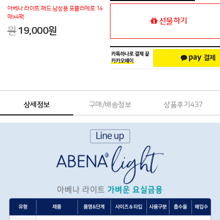
아베나 라이트 패드 남성용 포뮬러제로 14
매x4팩
선물하기
원
19,000
원
상세정보
구매/배송정보
상품후기
437