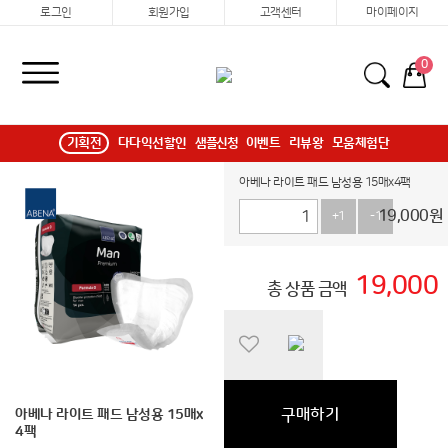
로그인
회원가입
고객센터
마이페이지
0
기획전
다다익선할인
샘플신청
이벤트
리뷰왕
모움체험단
아베나 라이트 패드 남성용 15매x4팩
19,000
원
+1
-1
19,000
총 상품 금액
구매하기
아베나 라이트 패드 남성용 15매x
4팩