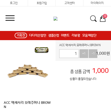
로그인
회원가입
고객센터
마이페이지
0
기획전
다다익선할인
샘플신청
이벤트
리뷰왕
모움체험단
ACC 액세서리 모래주머니 BROWN
1,000
원
+1
-1
1,000
총 상품 금액
상품이 품절되었습니다.
ACC 액세서리 모래주머니 BROW
N