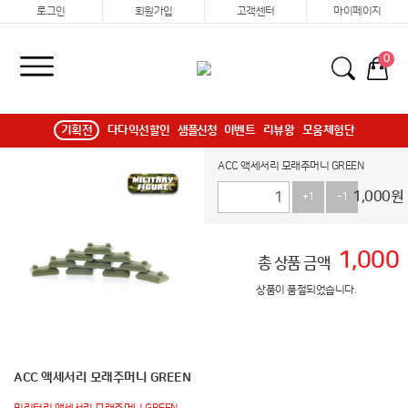
로그인
회원가입
고객센터
마이페이지
0
기획전
다다익선할인
샘플신청
이벤트
리뷰왕
모움체험단
ACC 액세서리 모래주머니 GREEN
1,000
원
+1
-1
1,000
총 상품 금액
상품이 품절되었습니다.
ACC 액세서리 모래주머니 GREEN