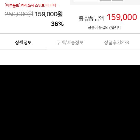
[이븐플로] 엑서쏘서 스위트 티 파티
250,000원
159,000
원
159,000
총 상품 금액
36
%
상품이 품절되었습니다.
상세정보
구매/배송정보
상품후기
278