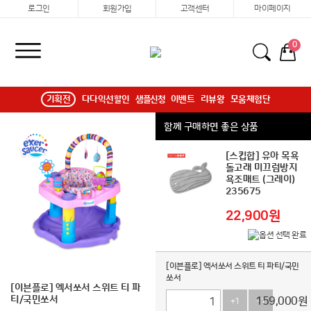
로그인
회원가입
고객센터
마이페이지
0
기획전
다다익선할인
샘플신청
이벤트
리뷰왕
모움체험단
함께 구매하면 좋은 상품
[스킵합] 유아 목욕
돌고래 미끄럼방지
욕조매트 (그레이)
235675
22,900원
[이븐플로] 엑서쏘서 스위트 티 파티/국민
쏘서
[이븐플로] 엑서쏘서 스위트 티 파
티/국민쏘서
159,000
원
+1
-1