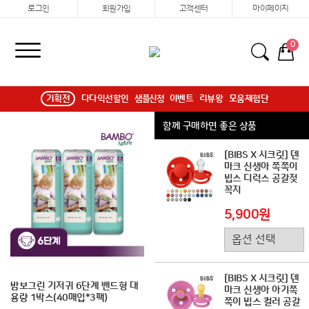
로그인
회원가입
고객센터
마이페이지
0
기획전
다다익선할인
샘플신청
이벤트
리뷰왕
모움체험단
함께 구매하면 좋은 상품
[BIBS X 시크릿] 덴
마크 신생아 쪽쪽이
빕스 디럭스 공갈젖
꼭지
5,900원
[BIBS X 시크릿] 덴
밤보그린 기저귀 6단계 밴드형 대
마크 신생아 아기쪽
용량 1박스(40매입*3팩)
쪽이 빕스 컬러 공갈