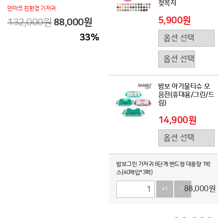
젖꼭지
덴마크 친환경 기저귀
5,900원
132,000원
88,000
원
33
%
밤보 아기물티슈 모
음전(휴대용/그린/드
림)
14,900원
밤보그린 기저귀 6단계 밴드형 대용량 1박
스(40매입*3팩)
88,000
원
+1
-1