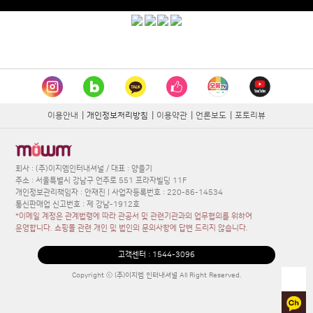
이용안내
|
개인정보처리방침
|
이용약관
|
언론보도
|
포토리뷰
회사 : (주)이지엠인터내셔널 / 대표 : 양을기
주소 : 서울특별시 강남구 언주로 551 프라자빌딩 11F
개인정보관리책임자 : 안재진 | 사업자등록번호 : 220-86-14534
통신판매업 신고번호 : 제 강남-1912호
*이메일 계정은 관계법령에 따라 관공서 및 관련기관과의 업무협의를 위하여
운영합니다. 쇼핑몰 관련 개인 및 법인의 문의사항에 답변 드리지 않습니다.
고객센터 :
1544-3096
Copyright ⓒ (주)이지엠 인터내셔널 All Right Reserved.