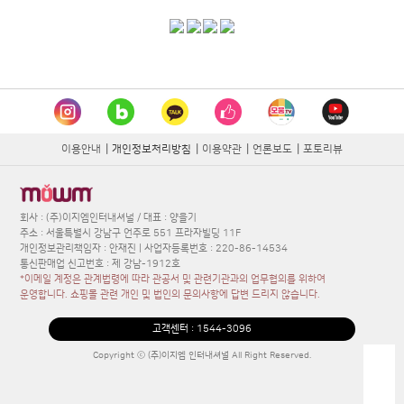
이용안내
|
개인정보처리방침
|
이용약관
|
언론보도
|
포토리뷰
회사 : (주)이지엠인터내셔널 / 대표 : 양을기
주소 : 서울특별시 강남구 언주로 551 프라자빌딩 11F
개인정보관리책임자 : 안재진 | 사업자등록번호 : 220-86-14534
통신판매업 신고번호 : 제 강남-1912호
*이메일 계정은 관계법령에 따라 관공서 및 관련기관과의 업무협의를 위하여
운영합니다. 쇼핑몰 관련 개인 및 법인의 문의사항에 답변 드리지 않습니다.
고객센터 :
1544-3096
Copyright ⓒ (주)이지엠 인터내셔널 All Right Reserved.