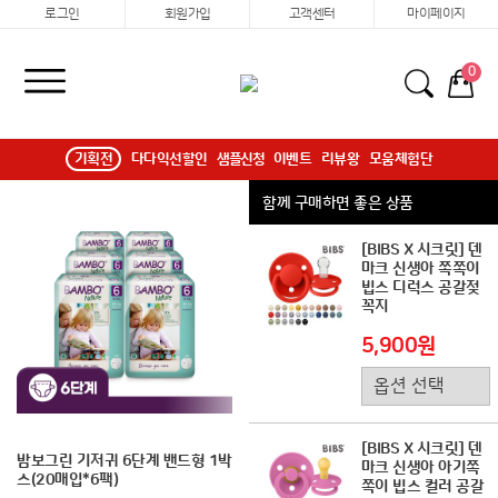
로그인
회원가입
고객센터
마이페이지
0
기획전
다다익선할인
샘플신청
이벤트
리뷰왕
모움체험단
함께 구매하면 좋은 상품
[BIBS X 시크릿] 덴
마크 신생아 쪽쪽이
빕스 디럭스 공갈젖
꼭지
5,900원
[BIBS X 시크릿] 덴
밤보그린 기저귀 6단계 밴드형 1박
마크 신생아 아기쪽
스(20매입*6팩)
쪽이 빕스 컬러 공갈