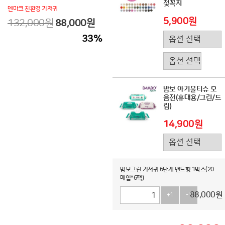
젖꼭지
덴마크 친환경 기저귀
5,900원
132,000원
88,000
원
33
%
밤보 아기물티슈 모
음전(휴대용/그린/드
림)
14,900원
밤보그린 기저귀 6단계 밴드형 1박스(20
매입*6팩)
88,000
원
+1
-1