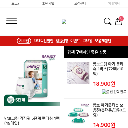
로그인
회원가입
고객센터
마이페이지
0
기획전
다다익선할인
샘플신청
이벤트
리뷰왕
모움체험단
함께 구매하면 좋은 상품
밤보드림 아기 물티
슈 1박스(72매x10
팩)
18,900원
밤보 아기물티슈 모
음전(휴대용/그린/드
림)
밤보그린 기저귀 5단계 팬티형 1팩
(19매입)
14,900원