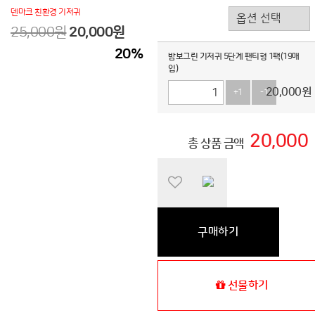
덴마크 친환경 기저귀
25,000원
20,000
원
20
%
밤보그린 기저귀 5단계 팬티형 1팩(19매
입)
20,000
원
+1
-1
20,000
총 상품 금액
구매하기
선물하기