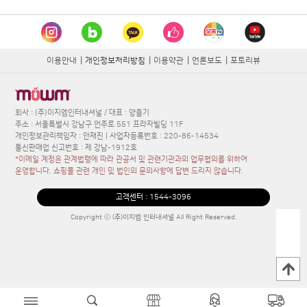
이용안내
|
개인정보처리방침
|
이용약관
|
언론보도
|
포토리뷰
회사 : (주)이지엠인터내셔널 / 대표 : 양을기
주소 : 서울특별시 강남구 언주로 551 프라자빌딩 11F
개인정보관리책임자 : 안재진 | 사업자등록번호 : 220-86-14534
통신판매업 신고번호 : 제 강남-1912호
*이메일 계정은 관계법령에 따라 관공서 및 관련기관과의 업무협의를 위하여
운영합니다. 쇼핑몰 관련 개인 및 법인의 문의사항에 답변 드리지 않습니다.
고객센터 :
1544-3096
Copyright ⓒ (주)이지엠 인터내셔널 All Right Reserved.