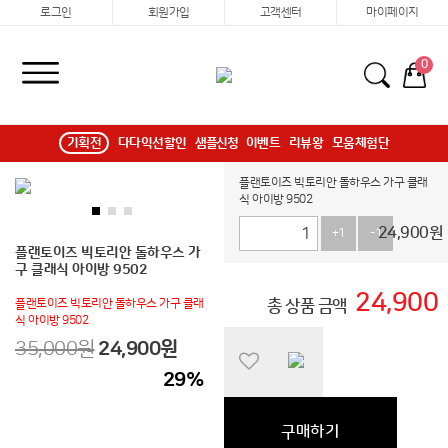
로그인
회원가입
고객센터
마이페이지
0
기획전
다다익선할인
샘플신청
이벤트
리뷰왕
모움체험단
플랜토이즈 빅토리안 돌하우스 가구 클래
식 아이방 9502
24,900
원
+1
-1
플랜토이즈 빅토리안 돌하우스 가
구 클래식 아이방 9502
24,900
플랜토이즈 빅토리안 돌하우스 가구 클래
총 상품 금액
식 아이방 9502
35,000원
24,900
원
29
%
구매하기