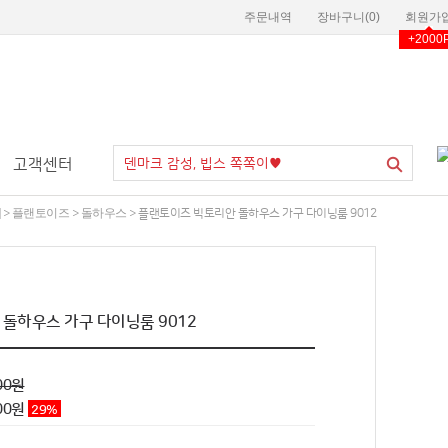
주문내역
장바구니(
0
)
회원가
+2000
고객센터
플랜토이즈
돌하우스
>
>
> 플랜토이즈 빅토리안 돌하우스 가구 다이닝룸 9012
돌하우스 가구 다이닝룸 9012
00원
00
원
29
%