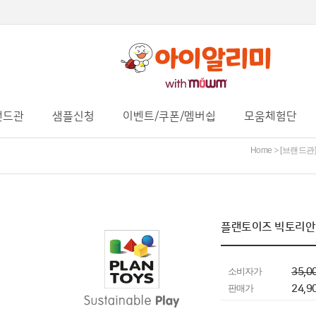
랜드관
샘플신청
이벤트/쿠폰/멤버쉽
모움체험단
Home
[브랜드관]
>
플랜토이즈 빅토리안 
소비자가
35,0
판매가
24,9