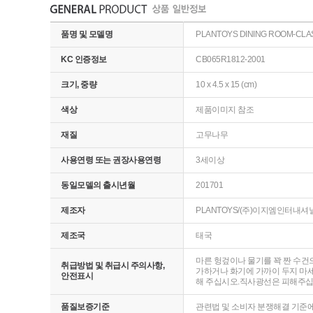
품명 및 모델명
PLANTOYS DINING ROOM-CLAS
KC 인증정보
CB065R1812-2001
크기, 중량
10 x 4.5 x 15 (cm)
색상
제품이미지 참조
재질
고무나무
사용연령 또는 권장사용연령
3세이상
동일모델의 출시년월
201701
제조자
PLANTOYS/(주)이지엠인터내셔
제조국
태국
마른 헝겊이나 물기를 꽉 짠 수건
취급방법 및 취급시 주의사항,
가하거나 화기에 가까이 두지 마세
안전표시
해 주십시오.직사광선은 피해주십시
품질보증기준
관련법 및 소비자 분쟁해결 기준