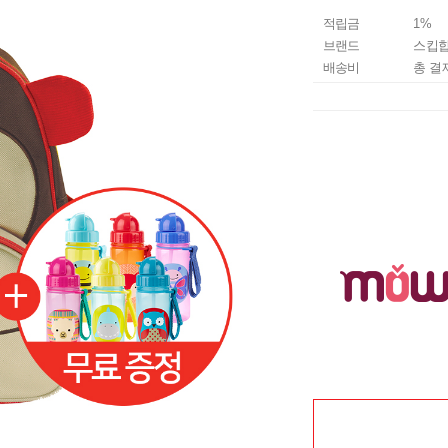
적립금
1%
브랜드
스킵
배송비
총 결