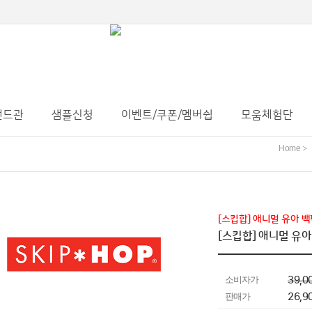
랜드관
샘플신청
이벤트/쿠폰/멤버쉽
모움체험단
Home
>
[스킵합] 애니멀 유아 백
[스킵합] 애니멀 유아
소비자가
39,0
판매가
26,9