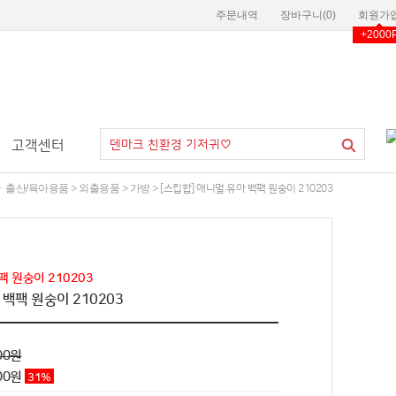
주문내역
장바구니(
0
)
회원가
+2000
고객센터
ㆍ출산/육아용품
외출용품
가방
>
>
> [스킵합] 애니멀 유아 백팩 원숭이 210203
팩 원숭이 210203
 백팩 원숭이 210203
00원
00
원
31
%