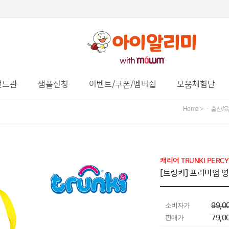
랜드관
샘플신청
이벤트/쿠폰/멤버쉽
모움체험단
Home
ㆍ출산/
>
캐리어 TRUNKI PERCY 
[트렁키] 프리미엄 영
소비자가
99,0
판매가
79,0