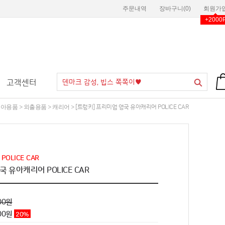
주문내역
장바구니(
0
)
회원가
+2000
고객센터
육아용품
외출용품
캐리어
>
>
> [트렁키] 프리미엄 영국 유아캐리어 POLICE CAR
POLICE CAR
국 유아캐리어 POLICE CAR
00원
00
원
20
%