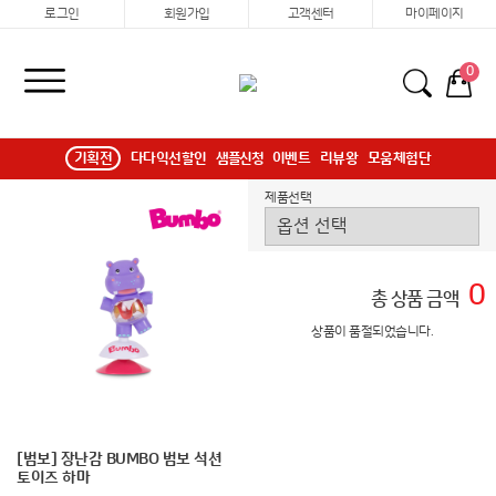
로그인
회원가입
고객센터
마이페이지
0
기획전
다다익선할인
샘플신청
이벤트
리뷰왕
모움체험단
제품선택
0
총 상품 금액
상품이 품절되었습니다.
[범보] 장난감 BUMBO 범보 석션
토이즈 하마