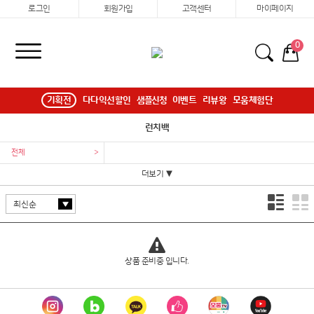
로그인
회원가입
고객센터
마이페이지
0
기획전
다다익선할인
샘플신청
이벤트
리뷰왕
모움체험단
런치백
전체
>
더보기 ▼
상품 준비중 입니다.