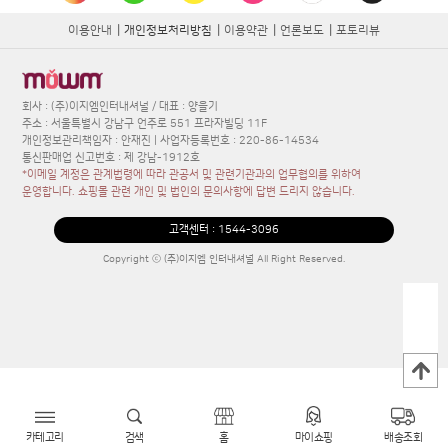
이용안내
|
개인정보처리방침
|
이용약관
|
언론보도
|
포토리뷰
회사 : (주)이지엠인터내셔널 / 대표 : 양을기
주소 : 서울특별시 강남구 언주로 551 프라자빌딩 11F
개인정보관리책임자 : 안재진 | 사업자등록번호 : 220-86-14534
통신판매업 신고번호 : 제 강남-1912호
*이메일 계정은 관계법령에 따라 관공서 및 관련기관과의 업무협의를 위하여
운영합니다. 쇼핑몰 관련 개인 및 법인의 문의사항에 답변 드리지 않습니다.
고객센터 :
1544-3096
Copyright ⓒ (주)이지엠 인터내셔널 All Right Reserved.
카테고리
검색
홈
마이쇼핑
배송조회